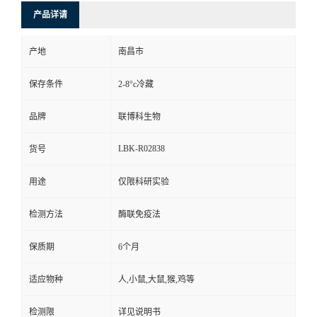
产品详请
产地
南昌市
保存条件
2-8°c冷藏
品牌
联博科生物
LBK-R02838
货号
用途
仅限科研实验
检测方法
酶联免疫法
保质期
6个月
适应物种
人,小鼠,大鼠,猴,鸡等
检测限
详见说明书