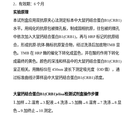
．有效期：
个月
2
6
实验原理
本试剂盒应用双抗原夹心法测定标本中大鼠钙结合蛋白B1(CRB1)
水平。用纯化的抗原包被微孔板，制成固相抗原，往包被的微孔
中依次加入大鼠钙结合蛋白B1(CRB1)，再与
HRP
标记的抗原结
合，形成抗原
-
抗体
-
酶标抗原复合物，经过洗涤后加底物
TMB
显
色。
TMB
在
HRP
酶的催化下转化成蓝色，并在酸的作用下转化
成最终的黄色。颜色的深浅和样品中的大鼠钙结合蛋白B1(CRB1)
呈正相关。用酶标仪在
450nm
波长下测定吸光度（
OD
值），通
过标准曲线计算样品中大鼠钙结合蛋白B1(CRB1)
浓度。
大鼠钙结合蛋白B1(CRB1)elisa检测试剂盒操作步骤
1.
2.
加样
→
温育
→3.配液→4.洗涤→5.加酶→6.温育→7.洗涤→8.显
色→9.加终止→10.测定。