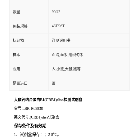
90/42
数量
48T/96T
包装规格
标记物
详见说明书
样本
血清,血浆,组织匀浆
应用
人,小鼠,大鼠,猴等
是否进口
否
大鼠钙结合蛋白B1(CRB1)elisa检测试剂盒
货号
:LBK-R02838
英文代号
:(CRB1)elisa试剂盒
保存条件及有效期
．试剂盒保存：；
℃。
1
2-8