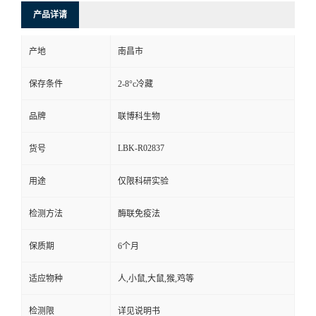
产品详请
产地
南昌市
保存条件
2-8°c冷藏
品牌
联博科生物
LBK-R02837
货号
用途
仅限科研实验
检测方法
酶联免疫法
保质期
6个月
适应物种
人,小鼠,大鼠,猴,鸡等
检测限
详见说明书