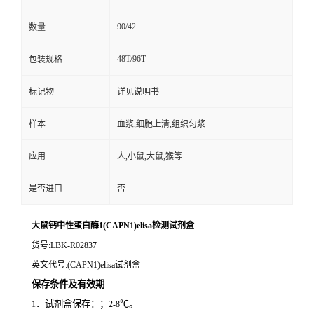
90/42
数量
48T/96T
包装规格
标记物
详见说明书
样本
血浆,细胞上清,组织匀浆
应用
人,小鼠,大鼠,猴等
是否进口
否
大鼠钙中性蛋白酶1(CAPN1)elisa检测试剂盒
货号
:LBK-R02837
英文代号
:(CAPN1)elisa试剂盒
保存条件及有效期
．试剂盒保存：；
℃。
1
2-8