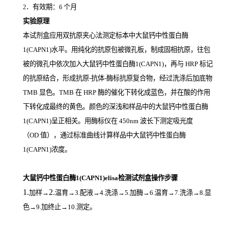
．有效期：
个月
2
6
实验原理
本试剂盒应用双抗原夹心法测定标本中大鼠钙中性蛋白酶
1(CAPN1)
水平。用纯化的抗原包被微孔板，制成固相抗原，往包
被的微孔中依次加入大鼠钙中性蛋白酶1(CAPN1)，再与
HRP
标记
的抗原结合，形成抗原
-
抗体
-
酶标抗原复合物，经过洗涤后加底物
TMB
显色。
TMB
在
HRP
酶的催化下转化成蓝色，并在酸的作用
下转化成最终的黄色。颜色的深浅和样品中的大鼠钙中性蛋白酶
1(CAPN1)
呈正相关。用酶标仪在
450nm
波长下测定吸光度
（
OD
值），通过标准曲线计算样品中大鼠钙中性蛋白酶
1(CAPN1)
浓度。
大鼠钙中性蛋白酶1(CAPN1)elisa检测试剂盒操作步骤
1.
2.
加样
→
温育
→3.配液→4.洗涤→5.加酶→6.温育→7.洗涤→8.显
色→9.加终止→10.测定。