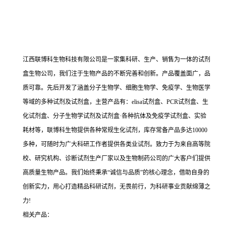
江西联博科生物科技有限公司是一家集科研、生产、销售为一体的试剂
盒生物公司，我们注于生物产品的不断完善和创新。产品覆盖面广，品
质可靠。先后开发了涵盖分子生物学、细胞生物学、免疫学、生物医学
等域的多种试剂及试剂盒，主营产品有：elisa试剂盒、PCR试剂盒、生
化试剂盒、分子生物学试剂及试剂盒·各种抗体及免疫学试剂盒、实验
耗材等，联博科生物提供各种常规生化试剂，库存常备产品多达10000
多种，可随时为广大科研工作者提供各类业试剂。致力于为来自高等院
校、研究机构、诊断试剂生产厂家以及生物制药公司的广大客户们提供
高质量生物产品。我们始终秉承“诚信与品质”的核心理念，借助自身的
创新实力，用心打造精品科研试剂，无畏前行，为科研事业贡献绵薄之
力!
相关产品：