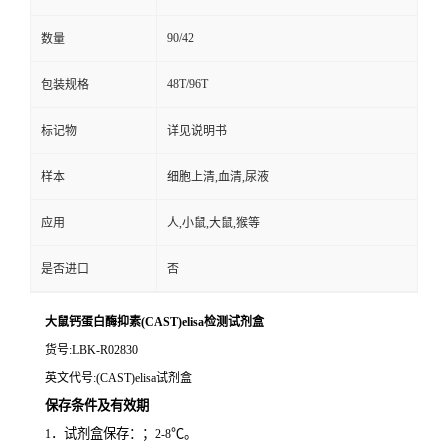
90/42
数量
48T/96T
包装规格
标记物
详见说明书
样本
细胞上清,血清,尿液
应用
人,小鼠,大鼠,猴等
是否进口
否
大鼠钙蛋白酶抑素(CAST)elisa检测试剂盒
货号
:LBK-R02830
英文代号
:(CAST)elisa试剂盒
保存条件及有效期
．试剂盒保存：；
℃。
1
2-8