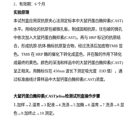
．有效期：
个月
2
6
实验原理
本试剂盒应用双抗原夹心法测定标本中大鼠钙蛋白酶抑素(CAST)
水平。用纯化的抗原包被微孔板，制成固相抗原，往包被的微孔
中依次加入大鼠钙蛋白酶抑素(CAST)，再与
HRP
标记的抗原结
合，形成抗原
-
抗体
-
酶标抗原复合物，经过洗涤后加底物
TMB
显
色。
TMB
在
HRP
酶的催化下转化成蓝色，并在酸的作用下转化
成最终的黄色。颜色的深浅和样品中的大鼠钙蛋白酶抑素(CAST)
呈正相关。用酶标仪在
450nm
波长下测定吸光度（
OD
值），通
过标准曲线计算样品中大鼠钙蛋白酶抑素(CAST)
浓度。
大鼠钙蛋白酶抑素(CAST)elisa检测试剂盒操作步骤
1.
2.
加样
→
温育
→3.配液→4.洗涤→5.加酶→6.温育→7.洗涤→8.显
色→9.加终止→10.测定。