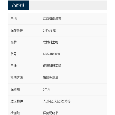
产品详请
产地
江西省南昌市
保存条件
2-8°c冷藏
品牌
联博科生物
LBK-R02830
货号
用途
仅限科研实验
检测方法
酶联免疫法
保质期
6个月
适应物种
人,小鼠,大鼠,猴,鸡等
检测限
详见说明书