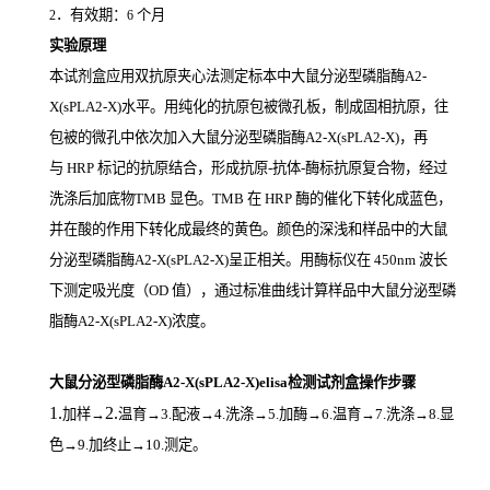
．有效期：
个月
2
6
实验原理
本试剂盒应用双抗原夹心法测定标本中大鼠分泌型磷脂酶A2-
X(sPLA2-X)
水平。用纯化的抗原包被微孔板，制成固相抗原，往
包被的微孔中依次加入大鼠分泌型磷脂酶A2-X(sPLA2-X)，再
与
HRP
标记的抗原结合，形成抗原
-
抗体
-
酶标抗原复合物，经过
洗涤后加底物
TMB
显色。
TMB
在
HRP
酶的催化下转化成蓝色，
并在酸的作用下转化成最终的黄色。颜色的深浅和样品中的大鼠
分泌型磷脂酶A2-X(sPLA2-X)
呈正相关。用酶标仪在
450nm
波长
下测定吸光度（
OD
值），通过标准曲线计算样品中大鼠分泌型磷
脂酶A2-X(sPLA2-X)
浓度。
大鼠分泌型磷脂酶A2-X(sPLA2-X)elisa检测试剂盒操作步骤
1.
2.
加样
→
温育
→3.配液→4.洗涤→5.加酶→6.温育→7.洗涤→8.显
色→9.加终止→10.测定。