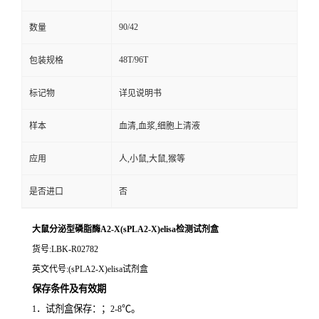
90/42
数量
48T/96T
包装规格
标记物
详见说明书
样本
血清,血浆,细胞上清液
应用
人,小鼠,大鼠,猴等
是否进口
否
大鼠分泌型磷脂酶A2-X(sPLA2-X)elisa检测试剂盒
货号
:LBK-R02782
英文代号
:(sPLA2-X)elisa试剂盒
保存条件及有效期
．试剂盒保存：；
℃。
1
2-8