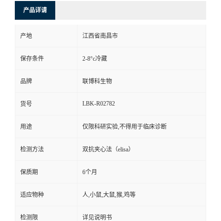
产品详请
产地
江西省南昌市
保存条件
2-8°c冷藏
品牌
联博科生物
LBK-R02782
货号
用途
仅限科研实验,不得用于临床诊断
检测方法
双抗夹心法（elisa）
保质期
6个月
适应物种
人,小鼠,大鼠,猴,鸡等
检测限
详见说明书