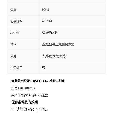
90/42
数量
48T/96T
包装规格
标记物
详见说明书
样本
血浆,细胞上清,组织匀浆
应用
人,小鼠,大鼠,猴等
是否进口
否
大鼠分泌粒蛋白1(SCG1)elisa检测试剂盒
货号
:LBK-R02775
英文代号
:(SCG1)elisa试剂盒
保存条件及有效期
．试剂盒保存：；
℃。
1
2-8