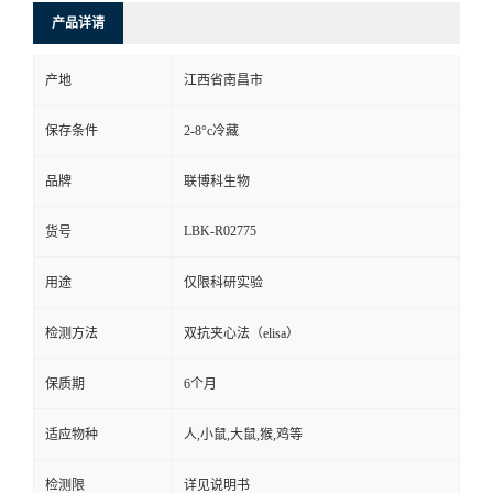
产品详请
产地
江西省南昌市
保存条件
2-8°c冷藏
品牌
联博科生物
LBK-R02775
货号
用途
仅限科研实验
检测方法
双抗夹心法（elisa）
保质期
6个月
适应物种
人,小鼠,大鼠,猴,鸡等
检测限
详见说明书