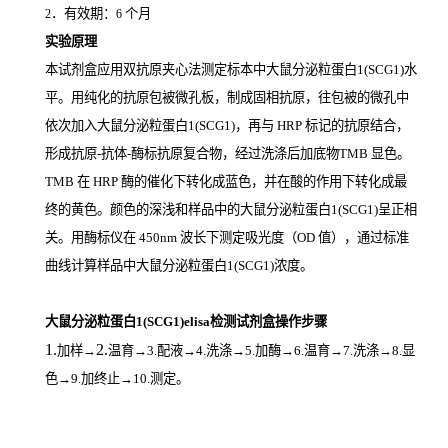
．有效期：
个月
2
6
实验原理
本试剂盒应用双抗原夹心法测定标本中大鼠分泌粒蛋白1(SCG1)
水
平。用纯化的抗原包被微孔板，制成固相抗原，往包被的微孔中
依次加入大鼠分泌粒蛋白1(SCG1)，再与
HRP
标记的抗原结合，
形成抗原
-
抗体
-
酶标抗原复合物，经过洗涤后加底物
TMB
显色。
TMB
在
HRP
酶的催化下转化成蓝色，并在酸的作用下转化成最
终的黄色。颜色的深浅和样品中的大鼠分泌粒蛋白1(SCG1)
呈正相
关。用酶标仪在
450nm
波长下测定吸光度（
OD
值），通过标准
曲线计算样品中大鼠分泌粒蛋白1(SCG1)
浓度。
大鼠分泌粒蛋白1(SCG1)elisa检测试剂盒操作步骤
1.
2.
加样
→
温育
→3.配液→4.洗涤→5.加酶→6.温育→7.洗涤→8.显
色→9.加终止→10.测定。