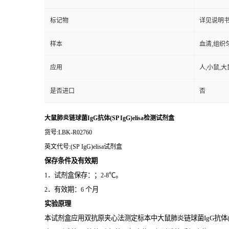
标记物
详见说明
样本
血清,组织
应用
人,小鼠,大
是否进口
否
大鼠肺炎链球菌IgG抗体(SP IgG)elisa检测试剂盒
货号
:LBK-R02760
英文代号
:(SP IgG)elisa试剂盒
保存条件及有效期
．试剂盒保存：；
℃。
1
2-8
．有效期：
个月
2
6
实验原理
本试剂盒应用双抗原夹心法测定标本中大鼠肺炎链球菌IgG抗体(SP 