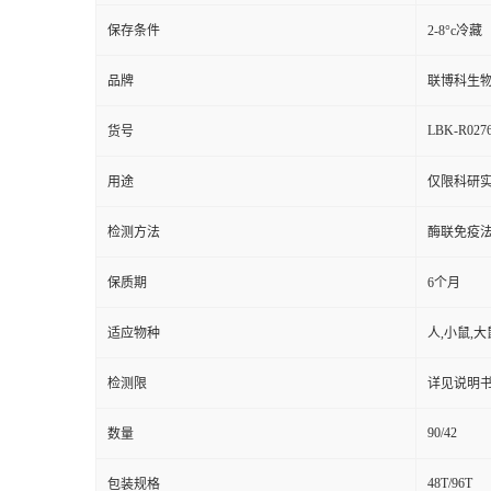
保存条件
2-8°c冷藏
品牌
联博科生
LBK-R027
货号
用途
仅限科研实
检测方法
酶联免疫
保质期
6个月
适应物种
人,小鼠,大
检测限
详见说明
90/42
数量
48T/96T
包装规格